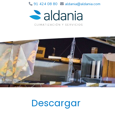
91 424 08 80
aldania
aldania.com
Descargar