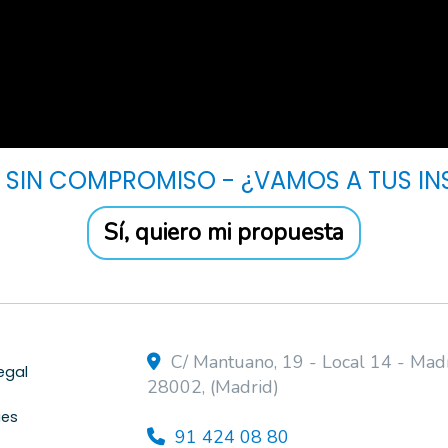
 SIN COMPROMISO - ¿VAMOS A TUS IN
Sí, quiero mi propuesta
C/ Mantuano, 19 - Local 14 -
Mad
egal
28002
,
(Madrid)
ies
91 424 08 80