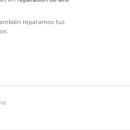
también reparamos tus
os.
rid
,