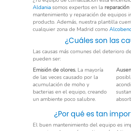
¿Tú equipo de climatización está encendi
Aldania
somos expertos en la
reparación
mantenimiento y reparación de equipos in
producto. Además, nuestra plantilla cuen
cualquier zona de Madrid como
Alcoben
¿Cuáles son las c
Las causas más comunes del deterioro de
pueden ser:
Emisión de olores.
La mayoría
Ausenc
de las veces causado por la
posibl
acumulación de moho y
acondi
bacterias en el equipo, creando
sustan
un ambiente poco salubre.
absorb
¿Por qué es tan impor
El buen mantenimiento del equipo es impo