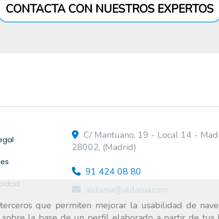
CONTACTA CON NUESTROS EXPERTOS
C/ Mantuano, 19 - Local 14 -
Mad
egal
28002
,
(Madrid)
ies
91 424 08 80
acidad
aldania
aldania.com
e terceros que permiten mejorar la usabilidad de nave
A
 sobre la base de un perfil elaborado a partir de tus