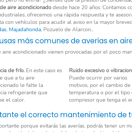
do pero no enfría? ¿Sientes que la presión de condens
 de aire acondicionado
desde hace 20 años. Contamos co
dustriales, ofrecemos una rápida respuesta y te asesor
ta con vehículos para acudir al aviso en la mayor brev
das
,
Majadahonda
, Pozuelo de Alarcon...
ausas más comunes de averías en air
 aire acondicionado vienen provocadas por el poco man
ia de frío.
En este caso es
Ruido excesivo o vibracion
e que a tu aire
Puede ocurrir por varios
cionado le falte la
motivos, por el cambio de
cia refrigerante que
temperatura o por el tipo
e el calor.
compresor que tenga el e
tante el correcto mantenimiento de 
rtante porque evitarás las averías, podrás tener un m